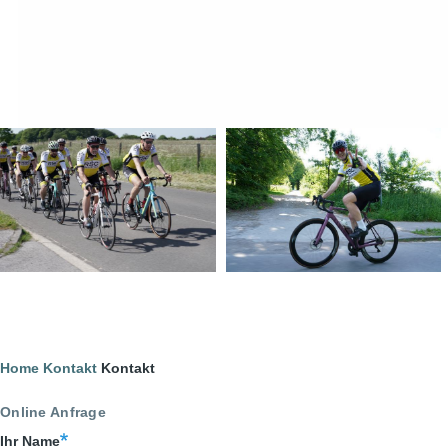
Image
Image
Pfadnavigation
Home
Kontakt
Kontakt
Online Anfrage
Ihr Name