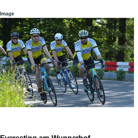
Image
Everesting am Wupperhof